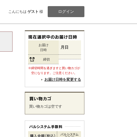
ログイン
こんにちは
ゲスト
様
お届け
月日
日時
締切
※締切時間を過ぎますと買い物カゴが
空になります。ご注意ください。
お届け日時を変更する
買い物カゴは空です